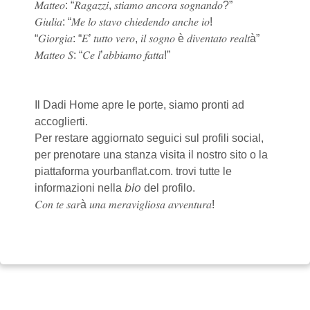
𝑀𝑎𝑡𝑡𝑒𝑜: “𝑅𝑎𝑔𝑎𝑧𝑧𝑖, 𝑠𝑡𝑖𝑎𝑚𝑜 𝑎𝑛𝑐𝑜𝑟𝑎 𝑠𝑜𝑔𝑛𝑎𝑛𝑑𝑜?”
𝐺𝑖𝑢𝑙𝑖𝑎: “𝑀𝑒 𝑙𝑜 𝑠𝑡𝑎𝑣𝑜 𝑐ℎ𝑖𝑒𝑑𝑒𝑛𝑑𝑜 𝑎𝑛𝑐ℎ𝑒 𝑖𝑜!
“𝐺𝑖𝑜𝑟𝑔𝑖𝑎: “𝐸’ 𝑡𝑢𝑡𝑡𝑜 𝑣𝑒𝑟𝑜, 𝑖𝑙 𝑠𝑜𝑔𝑛𝑜 è 𝑑𝑖𝑣𝑒𝑛𝑡𝑎𝑡𝑜 𝑟𝑒𝑎𝑙𝑡à”
𝑀𝑎𝑡𝑡𝑒𝑜 𝑆: “𝐶𝑒 𝑙’𝑎𝑏𝑏𝑖𝑎𝑚𝑜 𝑓𝑎𝑡𝑡𝑎!”
Il Dadi Home apre le porte, siamo pronti ad
accoglierti.
Per restare aggiornato seguici sul profili social,
per prenotare una stanza visita il nostro sito o la
piattaforma yourbanflat.com. trovi tutte le
informazioni nella 𝘣𝘪𝘰 del profilo.
𝐶𝑜𝑛 𝑡𝑒 𝑠𝑎𝑟à 𝑢𝑛𝑎 𝑚𝑒𝑟𝑎𝑣𝑖𝑔𝑙𝑖𝑜𝑠𝑎 𝑎𝑣𝑣𝑒𝑛𝑡𝑢𝑟𝑎!